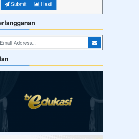
Submit
Hasil
erlangganan
lan