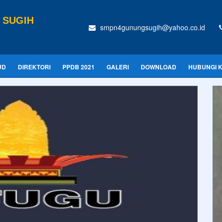
 SUGIH
smpn4gunungsugih@yahoo.co.id
UD
DIREKTORI
PPDB 2021
GALERI
DOWNLOAD
HUBUNGI 