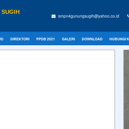
 SUGIH
smpn4gunungsugih@yahoo.co.id
UD
DIREKTORI
PPDB 2021
GALERI
DOWNLOAD
HUBUNGI 