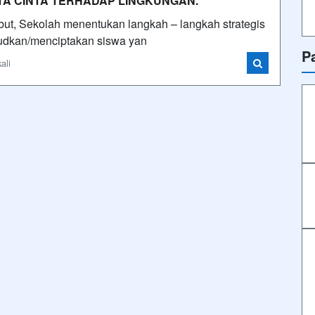
A CINTA TERHADAP LINGKUNGAN. ”
ut, Sekolah menentukan langkah – langkah strategis
judkan/menciptakan siswa yan
P
ali