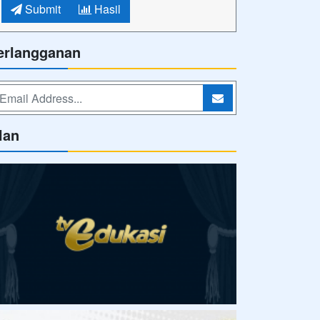
Submit
Hasil
erlangganan
lan