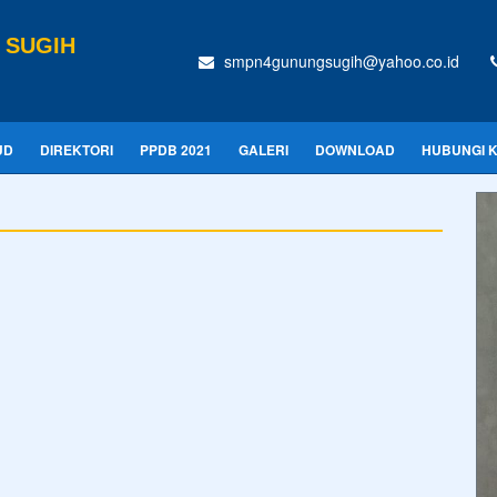
 SUGIH
smpn4gunungsugih@yahoo.co.id
UD
DIREKTORI
PPDB 2021
GALERI
DOWNLOAD
HUBUNGI 