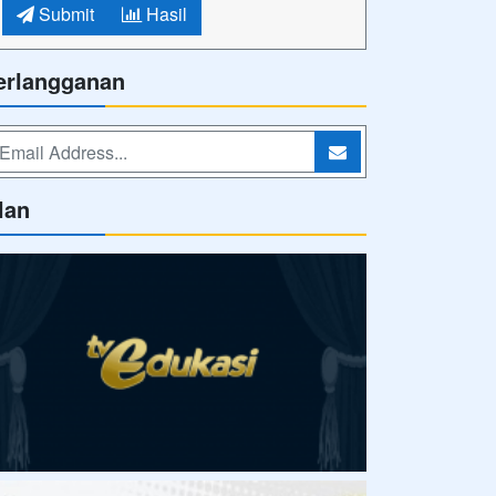
Submit
Hasil
erlangganan
lan